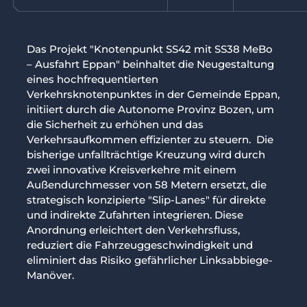
Mobilität
Innovation
Das Projekt "Knotenpunkt SS42 mit SS38 MeBo
BIM
– Ausfahrt Eppan" beinhaltet die Neugestaltung
eines hochfrequentierten
Verkehrsknotenpunktes in der Gemeinde Eppan,
Team
initiiert durch die Autonome Provinz Bozen, um
die Sicherheit zu erhöhen und das
Jobs
Verkehrsaufkommen effizienter zu steuern. Die
bisherige unfallträchtige Kreuzung wird durch
Kontakt
zwei innovative Kreisverkehre mit einem
IT
DE
Facebook
Instagram
Linkedin
Außendurchmesser von 58 Metern ersetzt, die
strategisch konzipierte "Slip-Lanes" für direkte
und indirekte Zufahrten integrieren. Diese
Anordnung erleichtert den Verkehrsfluss,
reduziert die Fahrzeuggeschwindigkeit und
eliminiert das Risiko gefährlicher Linksabbiege-
Manöver.