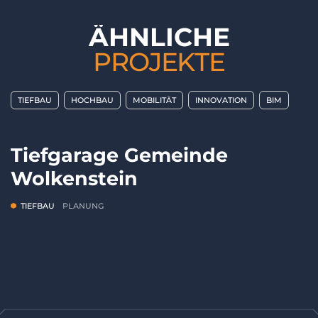
Ä
H
N
L
I
C
H
E
P
R
O
J
E
K
T
E
TIEFBAU
HOCHBAU
MOBILITÄT
INNOVATION
BIM
Tiefgarage Gemeinde
Wolkenstein
TIEFBAU
PLANUNG