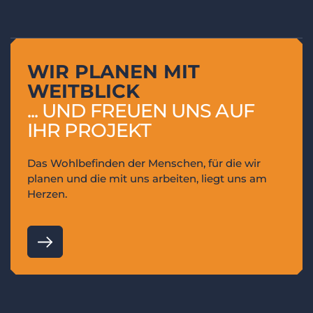
W
I
R
P
L
A
N
E
N
M
I
T
W
E
I
T
B
L
I
C
K
.
.
.
U
N
D
F
R
E
U
E
N
U
N
S
A
U
F
I
H
R
P
R
O
J
E
K
T
Das Wohlbefinden der Menschen, für die wir
planen und die mit uns arbeiten, liegt uns am
Herzen.