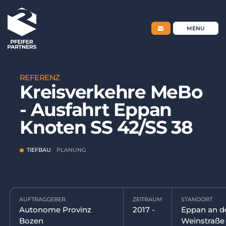
MENU
REFERENZ
Kreisverkehre
MeBo
-
Ausfahrt
Eppan
Home
Knoten
SS
42/SS
38
Unternehmen
TIEFBAU
PLANUNG
Leistungen &
Tiefbau
Referenzen
AUFTRAGGEBER
ZEITRAUM
STANDORT
Autonome Provinz
2017 -
Eppan an d
Hochbau
Bozen
Weinstraße